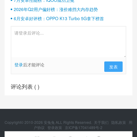
7月安卓性能榜：iQOO成功卫冕
2026年Q2用户偏好榜：涨价难挡大内存趋势
6月安卓好评榜：OPPO K13 Turbo 5G拿下榜首
登录
后才能评论
发表
评论列表 (
)
Copyright© 2010-
2026
安兔兔 ALL Rights Reserved.
关于我们
隐私政策
用
户协议
登录政策
京ICP备17041489号-2
京公网安备 11010502054377号