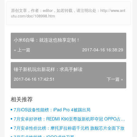
原创文章，作者：editor，如若转载，请注明出处：http://www.ant
utu.com/doc/108998.htm
小米6自曝：就连这也独享定制！
« 上一篇
2017-04-16 16:38:29
锤子新机玩出新花样：求高手解读
2017-04-16 17:42:51
下一篇 »
相关推荐
7月iOS设备性能榜：iPad Pro 4被踢出局
7月安卓好评榜：REDMI K90至尊版新机即夺冠 OPPO占据
半壁江山
7月安卓性价比榜：摩托罗拉称霸千元档 旗舰芯片全面下放