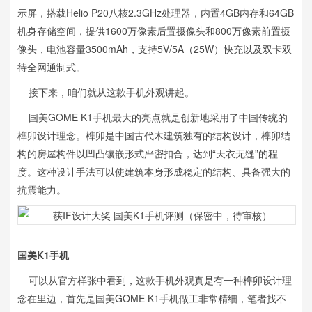
示屏，搭载Helio P20八核2.3GHz处理器，内置4GB内存和64GB
机身存储空间，提供1600万像素后置摄像头和800万像素前置摄
像头，电池容量3500mAh，支持5V/5A（25W）快充以及双卡双
待全网通制式。
接下来，咱们就从这款手机外观讲起。
国美GOME K1手机最大的亮点就是创新地采用了中国传统的
榫卯设计理念。榫卯是中国古代木建筑独有的结构设计，榫卯结
构的房屋构件以凹凸镶嵌形式严密扣合，达到“天衣无缝”的程
度。这种设计手法可以使建筑本身形成稳定的结构、具备强大的
抗震能力。
国美K1手机
可以从官方样张中看到，这款手机外观真是有一种榫卯设计理
念在里边，首先是国美GOME K1手机做工非常精细，笔者找不