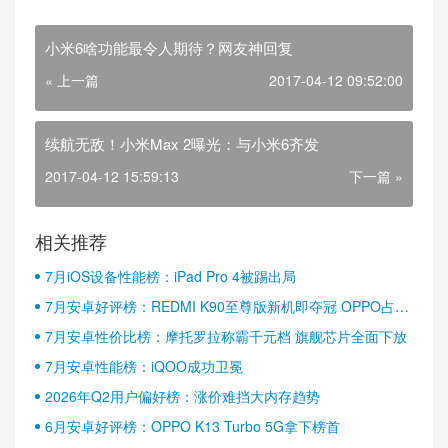
小米6啥功能最令人期待？网友神回复
« 上一篇
2017-04-12 09:52:00
续航无敌！小米Max 2曝光：与小米6齐发
2017-04-12 15:59:13
下一篇 »
相关推荐
7月iOS设备性能榜：iPad Pro 4被踢出局
7月安卓好评榜：REDMI K90至尊版新机即夺冠 OPPO占据
半壁江山
7月安卓性价比榜：摩托罗拉称霸千元档 旗舰芯片全面下放
7月安卓性能榜：iQOO成功卫冕
2026年Q2用户偏好榜：涨价难挡大内存趋势
6月安卓好评榜：OPPO K13 Turbo 5G拿下榜首