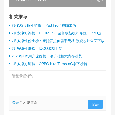
相关推荐
7月iOS设备性能榜：iPad Pro 4被踢出局
7月安卓好评榜：REDMI K90至尊版新机即夺冠 OPPO占据
半壁江山
7月安卓性价比榜：摩托罗拉称霸千元档 旗舰芯片全面下放
7月安卓性能榜：iQOO成功卫冕
2026年Q2用户偏好榜：涨价难挡大内存趋势
6月安卓好评榜：OPPO K13 Turbo 5G拿下榜首
登录
后才能评论
发表