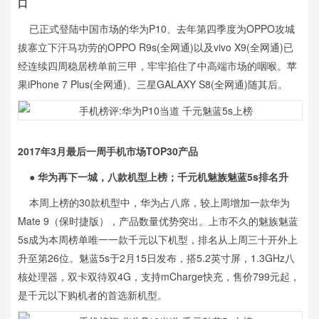
口
已正式登陆中国市场的华为P10、去年第四季度为OPPO攻城
拔寨立下汗马功劳的OPPO R9s(全网通)以及vivo X9(全网通)已
经连续四周稳居榜单前三甲，牢牢掐住了中高端市场的咽喉。苹
果iPhone 7 Plus(全网通)、三星GALAXY S8(全网通)随其后。
2017年3月最后一周手机市场TOP30产品
●
华为再下一城，八款机型上榜；千元机魅族魅蓝5s排名升
本周上榜的30款机型中，华为占八席，较上周增加一款华为
Mate 9（保时捷版），产品数量优势突出。上市不久的魅族魅蓝
5s成为本周榜单唯一一款千元以下机型，排名从上周三十开外上
升至第26位。魅蓝5s于2月15日发布，搭5.2英寸屏，1.3GHz八
核处理器，双卡双待双4G，支持mCharge快充，售价799元起，
是千元以下购机者的首选新机型。