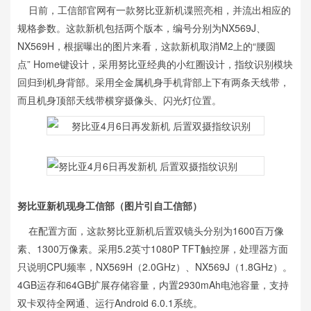
日前，工信部官网有一款努比亚新机谍照亮相，并流出相应的
规格参数。这款新机包括两个版本，编号分别为NX569J、
NX569H，根据曝出的图片来看，这款新机取消M2上的“腰圆
点” Home键设计，采用努比亚经典的小红圈设计，指纹识别模块
回归到机身背部。采用全金属机身手机背部上下有两条天线带，
而且机身顶部天线带横穿摄像头、闪光灯位置。
努比亚新机现身工信部（图片引自工信部）
在配置方面，这款努比亚新机后置双镜头分别为1600百万像
素、1300万像素。采用5.2英寸1080P TFT触控屏，处理器方面
只说明CPU频率，NX569H（2.0GHz）、NX569J（1.8GHz）。
4GB运存和64GB扩展存储容量，内置2930mAh电池容量，支持
双卡双待全网通、运行Android 6.0.1系统。