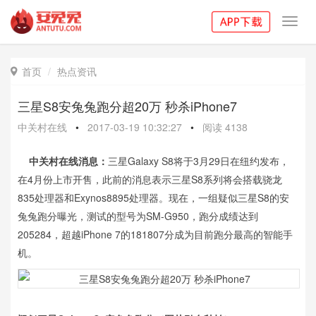
Toggl
navig
首页
热点资讯

三星S8安兔兔跑分超20万 秒杀iPhone7
中关村在线
•
2017-03-19 10:32:27
•
阅读
4138
中关村在线消息：
三星Galaxy S8将于3月29日在纽约发布，
在4月份上市开售，此前的消息表示三星S8系列将会搭载骁龙
835处理器和Exynos8895处理器。现在，一组疑似三星S8的安
兔兔跑分曝光，测试的型号为SM-G950，跑分成绩达到
205284，超越iPhone 7的181807分成为目前跑分最高的智能手
机。