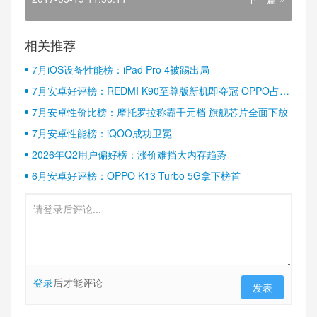
相关推荐
7月iOS设备性能榜：iPad Pro 4被踢出局
7月安卓好评榜：REDMI K90至尊版新机即夺冠 OPPO占据
半壁江山
7月安卓性价比榜：摩托罗拉称霸千元档 旗舰芯片全面下放
7月安卓性能榜：iQOO成功卫冕
2026年Q2用户偏好榜：涨价难挡大内存趋势
6月安卓好评榜：OPPO K13 Turbo 5G拿下榜首
登录
后才能评论
发表