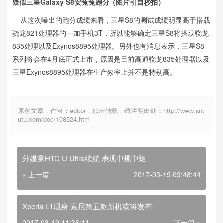
疑似三星Galaxy S8安兔兔跑分（图片引自秒拍）
从这次曝出的跑分成绩来看，三星S8的测试成绩明显高于搭载
骁龙821处理器的一加手机3T，所以能够确定三星S8将搭载骁龙
835处理以及Exynos8895处理器。另外也有消息表示，三星S8
系列将会在4月底正式上市，原因是目前高通骁龙835处理器以及
三星Exynos8895处理器在生产效率上并不是特别高。
原创文章，作者：editor，如若转载，请注明出处：http://www.ant
utu.com/doc/108524.htm
外媒测HTC U Ultra续航 表现中规中矩
« 上一篇
2017-03-19 09:48:44
Xperia L1现身 索尼第五款新机或将发布
2017-03-19 11:36:11
下一篇 »