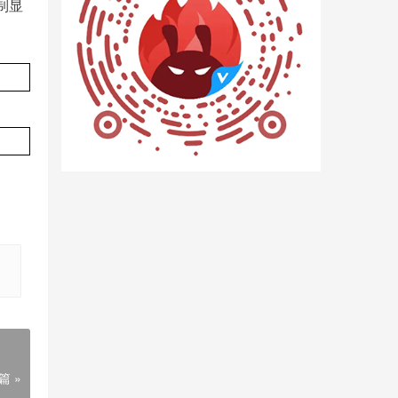
制显
篇 »