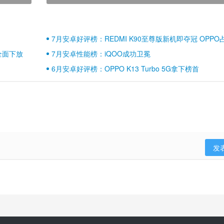
7月安卓好评榜：REDMI K90至尊版新机即夺冠 OPPO
壁江山
全面下放
7月安卓性能榜：iQOO成功卫冕
6月安卓好评榜：OPPO K13 Turbo 5G拿下榜首
发