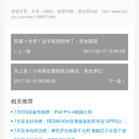
原创文章，作者：editor，如若转载，请注明出处：http://www.ant
utu.com/doc/108507.htm
双摄＋光变！这手机拍照绝了：美女吸睛
« 上一篇
2017-03-17 15:08:09
马上发！小米两款重磅新品曝光：售价梦幻
2017-03-18 08:08:25
下一篇 »
相关推荐
7月iOS设备性能榜：iPad Pro 4被踢出局
7月安卓好评榜：REDMI K90至尊版新机即夺冠 OPPO占据
半壁江山
7月安卓性价比榜：摩托罗拉称霸千元档 旗舰芯片全面下放