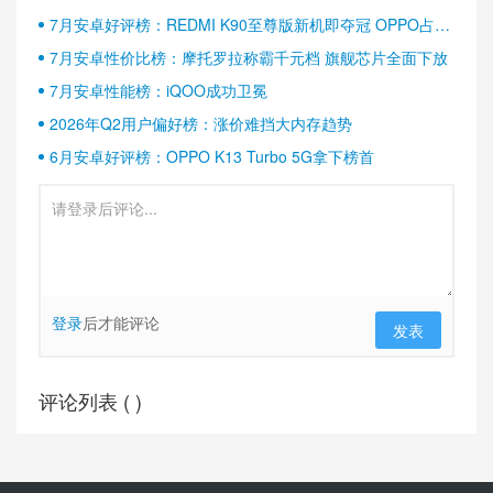
7月安卓好评榜：REDMI K90至尊版新机即夺冠 OPPO占据
半壁江山
7月安卓性价比榜：摩托罗拉称霸千元档 旗舰芯片全面下放
7月安卓性能榜：iQOO成功卫冕
2026年Q2用户偏好榜：涨价难挡大内存趋势
6月安卓好评榜：OPPO K13 Turbo 5G拿下榜首
登录
后才能评论
发表
评论列表 (
)