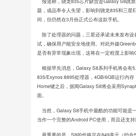
报道称，骁龙835芯片缺货是Galaxy S8
题，成品率令人失望，影响到骁龙835和三星Exy
间，但仍然在3月份正式公布这款手机。
除了处理器的问题，三星还承诺未来发布设备时
试，确保用户能安全地使用。对此外媒Gree
是否有异常现象出现，这将在一定程度上影响Gal
根据早先消息，Galaxy S8系列手机将会有
835/Exynos 8895处理器，4GB/6GB运
Home键之后，据闻Galaxy S8将会采用S
面。
当然，Galaxy S8手机中最酷的功能可能是一
当作一个完整的Android PC使用，而且还
最重要的是，S8的价格定在849美元（约合5