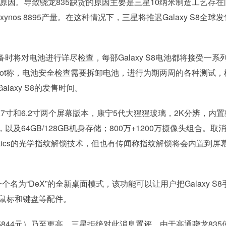
跳票原因。导致骁龙835缺货的原因主要是三星10纳米制造工艺存在
nos 8895产量。在这种情况下，三星将推迟Galaxy S8全球
将对电池进行详尽检查，每部Galaxy S8电池都将接受一系
nbot称，电池安全检查需要拆卸电池，进行为期两周的各种测试，
axy S8的发售时间。
5.7寸和6.2寸两个屏幕版本，康宁5代大猩猩玻璃，2K分辨，内
行内存，以及64GB/128GB机身存储；800万+1200万摄像头组合。取
ynaptics的光学指纹解锁技术，但也有传闻称指纹解锁将会内置到屏
个名为“DeX”的全新桌面模式，该功能可以让用户把Galaxy S8
支持鼠标和键盘等配件。
844元）乃至更高。三星拒绝对此消息置评。由于高通骁龙835