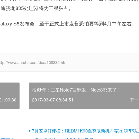
通骁龙835处理器将为三星独占。
laxy S8发布会，至于正式上市发售恐怕要等到4月中旬左右。
w.antutu.com/doc/108335.htm
很彪悍：三星Note7官翻版、Note8都来了！
01:09:30
2017-03-07 08:34:51
下一
7月安卓好评榜：REDMI K90至尊版新机即夺冠 OPPO
壁江山