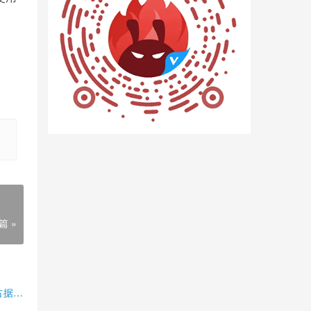
篇 »
占据半