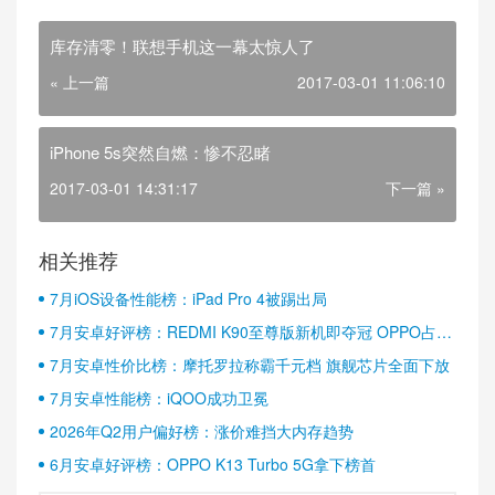
库存清零！联想手机这一幕太惊人了
« 上一篇
2017-03-01 11:06:10
iPhone 5s突然自燃：惨不忍睹
2017-03-01 14:31:17
下一篇 »
相关推荐
7月iOS设备性能榜：iPad Pro 4被踢出局
7月安卓好评榜：REDMI K90至尊版新机即夺冠 OPPO占据
半壁江山
7月安卓性价比榜：摩托罗拉称霸千元档 旗舰芯片全面下放
7月安卓性能榜：iQOO成功卫冕
2026年Q2用户偏好榜：涨价难挡大内存趋势
6月安卓好评榜：OPPO K13 Turbo 5G拿下榜首