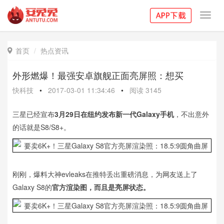
Toggl
navig
首页
热点资讯

外形燃爆！最强安卓旗舰正面亮屏照：想买
快科技
•
2017-03-01 11:34:46
•
阅读
3145
三星已经宣布
3月29日在纽约发布新一代Galaxy手机
，不出意外
的话就是S8/S8+。
刚刚，爆料大神evleaks在推特丢出重磅消息，为网友送上了
Galaxy S8的
官方渲染图，而且是亮屏状态。