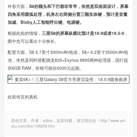
外形方面，
S8的额头和下巴都非常窄，依然是双曲面设计，屏幕
四角采用圆弧处理，机身左右两侧分置三颗实体键，预计是音量
加减、Bixby人工智能呼出键、电源键。
根据此前的情报，
三星S8的屏幕纵横比预计是18:9或者18.5:9
，
图中也可以看出十分狭长。
配置方面，S8 5.7英寸3000mAh电池，S8+ 6.2英寸3500mAh电
池，依然是同时搭配骁龙835+Exynos 8895两种处理器，国行提
供6GB RAM，价格可能在6000元起跑。
此前传言的真机
原创文章，作者：editor，如若转载，请注明出处：http://www.ant
utu.com/doc/108259.htm