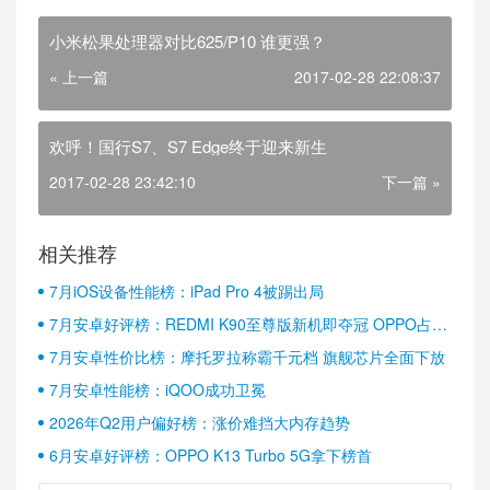
小米松果处理器对比625/P10 谁更强？
« 上一篇
2017-02-28 22:08:37
欢呼！国行S7、S7 Edge终于迎来新生
2017-02-28 23:42:10
下一篇 »
相关推荐
7月iOS设备性能榜：iPad Pro 4被踢出局
7月安卓好评榜：REDMI K90至尊版新机即夺冠 OPPO占据
半壁江山
7月安卓性价比榜：摩托罗拉称霸千元档 旗舰芯片全面下放
7月安卓性能榜：iQOO成功卫冕
2026年Q2用户偏好榜：涨价难挡大内存趋势
6月安卓好评榜：OPPO K13 Turbo 5G拿下榜首