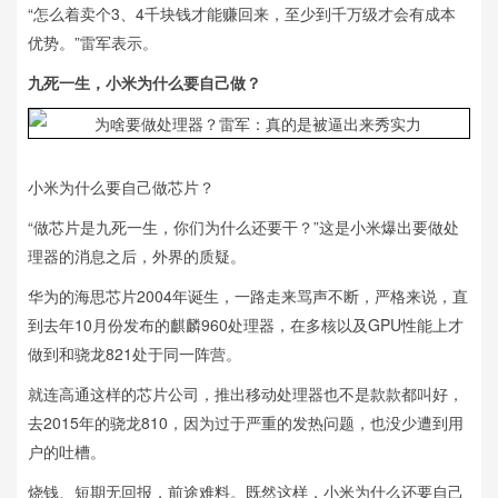
“怎么着卖个3、4千块钱才能赚回来，至少到千万级才会有成本
优势。”雷军表示。
九死一生，小米为什么要自己做？
小米为什么要自己做芯片？
“做芯片是九死一生，你们为什么还要干？”这是小米爆出要做处
理器的消息之后，外界的质疑。
华为的海思芯片2004年诞生，一路走来骂声不断，严格来说，直
到去年10月份发布的麒麟960处理器，在多核以及GPU性能上才
做到和骁龙821处于同一阵营。
就连高通这样的芯片公司，推出移动处理器也不是款款都叫好，
去2015年的骁龙810，因为过于严重的发热问题，也没少遭到用
户的吐槽。
烧钱、短期无回报，前途难料。既然这样，小米为什么还要自己