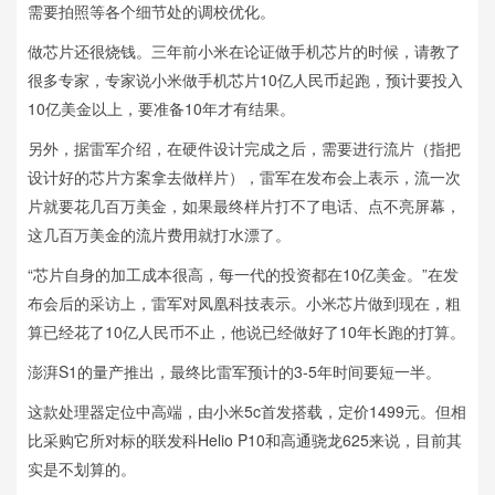
需要拍照等各个细节处的调校优化。
做芯片还很烧钱。三年前小米在论证做手机芯片的时候，请教了
很多专家，专家说小米做手机芯片10亿人民币起跑，预计要投入
10亿美金以上，要准备10年才有结果。
另外，据雷军介绍，在硬件设计完成之后，需要进行流片（指把
设计好的芯片方案拿去做样片），雷军在发布会上表示，流一次
片就要花几百万美金，如果最终样片打不了电话、点不亮屏幕，
这几百万美金的流片费用就打水漂了。
“芯片自身的加工成本很高，每一代的投资都在10亿美金。”在发
布会后的采访上，雷军对凤凰科技表示。小米芯片做到现在，粗
算已经花了10亿人民币不止，他说已经做好了10年长跑的打算。
澎湃S1的量产推出，最终比雷军预计的3-5年时间要短一半。
这款处理器定位中高端，由小米5c首发搭载，定价1499元。但相
比采购它所对标的联发科Helio P10和高通骁龙625来说，目前其
实是不划算的。