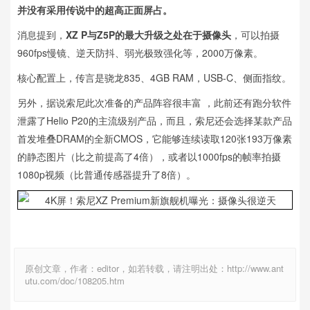
并没有采用传说中的超高正面屏占。
消息提到，
XZ P与Z5P的最大升级之处在于摄像头
，可以拍摄
960fps慢镜、逆天防抖、弱光极致强化等，2000万像素。
核心配置上，传言是骁龙835、4GB RAM，USB-C、侧面指纹。
另外，据说索尼此次准备的产品阵容很丰富 ，此前还有跑分软件
泄露了Helio P20的主流级别产品，而且，索尼还会选择某款产品
首发堆叠DRAM的全新CMOS，它能够连续读取120张193万像素
的静态图片（比之前提高了4倍），或者以1000fps的帧率拍摄
1080p视频（比普通传感器提升了8倍）。
原创文章，作者：editor，如若转载，请注明出处：http://www.ant
utu.com/doc/108205.htm