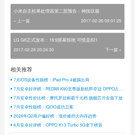
小米自主松果处理器第二部预告：神技叹服
« 上一篇
2017-02-26 09:01:25
LG G6正式发布：18:9屏幕惊艳 可惜是821
2017-02-26 20:24:30
下一篇 »
相关推荐
7月iOS设备性能榜：iPad Pro 4被踢出局
7月安卓好评榜：REDMI K90至尊版新机即夺冠 OPPO占据
半壁江山
7月安卓性价比榜：摩托罗拉称霸千元档 旗舰芯片全面下放
7月安卓性能榜：iQOO成功卫冕
2026年Q2用户偏好榜：涨价难挡大内存趋势
6月安卓好评榜：OPPO K13 Turbo 5G拿下榜首