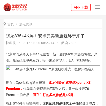
Toggl
navig
首页
热点资讯

骁龙835+4K屏！安卓完美新旗舰终于来了
快科技
•
2017-02-26 09:26:14
•
阅读
7396
北京时间从今天下午14点左右，新一届的MWC大会就将拉开序
幕。黑莓已经率先发力，接下来还有华为、LG、索尼等等。
现在，XperiaBolg送出报道，
索尼准备的旗舰是Xperia XZ
Premium，
也就是在索尼废黜Z系列之后，又一款接班Z5
Premium的产品，
而它主打的卖点依然是4K屏。
就泄露的外形渲染来看，
该机延续的是往代全平衡的设计理念，