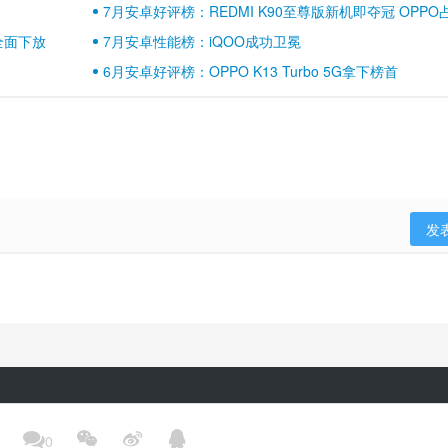
7月安卓好评榜：REDMI K90至尊版新机即夺冠 OPPO
壁江山
全面下放
7月安卓性能榜：iQOO成功卫冕
6月安卓好评榜：OPPO K13 Turbo 5G拿下榜首
发
隐私政策
用户协议
登录政策
京ICP备17041489号-2




0