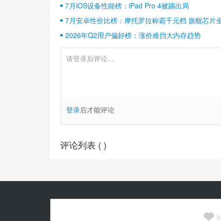
7月iOS设备性能榜：iPad Pro 4被踢出局
7月安卓性价比榜：摩托罗拉称霸千元档 旗舰芯片
2026年Q2用户偏好榜：涨价难挡大内存趋势
登录
后才能评论
评论列表 (
)
Copyright© 2010-
2026
安兔兔 ALL Rights Reserved.
关于我们

京公网安备 11010502054377号
0