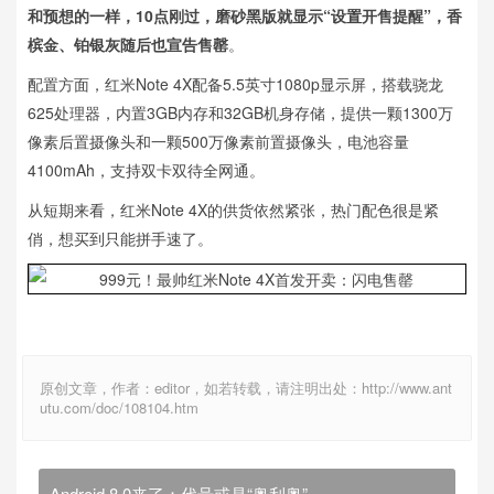
和预想的一样，10点刚过，磨砂黑版就显示“设置开售提醒”，香
槟金、铂银灰随后也宣告售罄
。
配置方面，红米Note 4X配备5.5英寸1080p显示屏，搭载骁龙
625处理器，内置3GB内存和32GB机身存储，提供一颗1300万
像素后置摄像头和一颗500万像素前置摄像头，电池容量
4100mAh，支持双卡双待全网通。
从短期来看，红米Note 4X的供货依然紧张，热门配色很是紧
俏，想买到只能拼手速了。
原创文章，作者：editor，如若转载，请注明出处：http://www.ant
utu.com/doc/108104.htm
Android 8.0来了：代号或是“奥利奥”