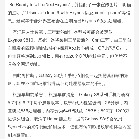
“Be Ready for#TheNextExynos”，并搭配了一张宣传图片，明确
的注明了“Discover cloud 9 with Exynos 以及 coming soon”等信
息。这就等于像外界宣布会在近期推出Exynos 9系列处理器。
有消息人士透露，三星新的处理器型号可能会被定位
Exynos 9810。该处理器将采用三星最新的10nm工艺，由三星自
主研发的四颗猫鼬M2核心+四颗A53核心组成，GPU还是G71，
但主频将达到550MHz，拥有18/20个GPU内核单元，但仍然不
具备全网通功能。
由此可推断，Galaxy S8洗了手机依旧会一起按需其前辈的策
略，即在不同市场推出搭载不同处理器版本的手机。
根据早期前消息， 根据早前消息，Galaxy S8系列手机将会有
5.7寸和6.2寸两个屏幕版本，康宁5代大猩猩玻璃，2K分辨，内
置骁龙835处理器，内存分为64GB以及128GB；800万+1200万
摄像头组合。取消了Home键之后，据闻Galaxy S8将会采用
Synaptics的光学指纹解锁技术，但也有传闻称指纹解锁将会内置
到屏幕背面。