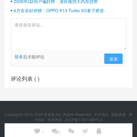
2026年Q2用户偏好榜：涨价难挡大内存趋势
6月安卓好评榜：OPPO K13 Turbo 5G拿下榜首
登录
后才能评论
发表
评论列表 (
)
Copyright© 2010-
2026
安兔兔 ALL Rights Reserved.
关于我们
隐私政策
用
户协议
登录政策
京ICP备17041489号-2
京公网安备 11010502054377号





1
0