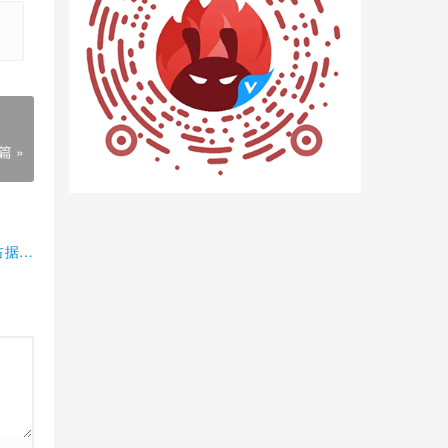
篇 »
占据半