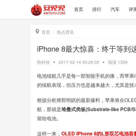
首页
排行
汽车
评

首页
热点资讯
iPhone 8最大惊喜：终于等
快科技
•
2017-02-14 00:26:05
•
阅读
1359
电池续航几乎是每一部智能手机的痛，而苹果i
的续航表现，但压力也是越来越大，尤其是技
根据分析师郭明錤的最新爆料，苹果将在OLED
航，那就是
堆叠式类板(Substrate-like PCB/S
留给电池。
这样一来，
OLED iPhone 8的L形双芯电池容