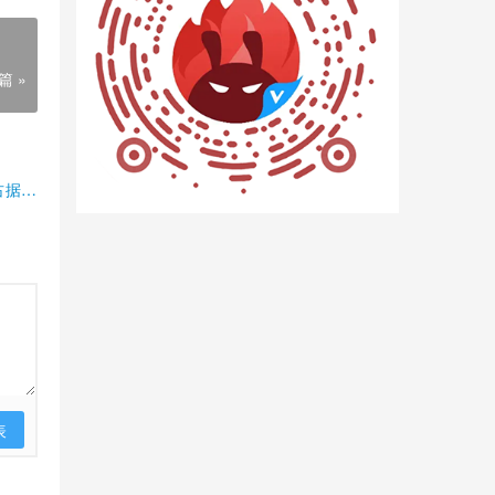
篇 »
占据半
表