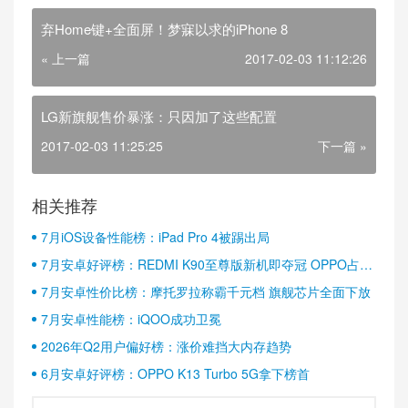
弃Home键+全面屏！梦寐以求的iPhone 8
« 上一篇
2017-02-03 11:12:26
LG新旗舰售价暴涨：只因加了这些配置
2017-02-03 11:25:25
下一篇 »
相关推荐
7月iOS设备性能榜：iPad Pro 4被踢出局
7月安卓好评榜：REDMI K90至尊版新机即夺冠 OPPO占据
半壁江山
7月安卓性价比榜：摩托罗拉称霸千元档 旗舰芯片全面下放
7月安卓性能榜：iQOO成功卫冕
2026年Q2用户偏好榜：涨价难挡大内存趋势
6月安卓好评榜：OPPO K13 Turbo 5G拿下榜首