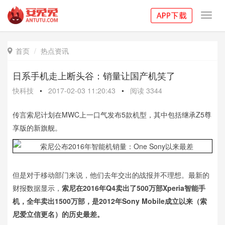
Toggl
navig
首页
热点资讯

日系手机走上断头谷：销量让国产机笑了
快科技
•
2017-02-03 11:20:43
•
阅读
3344
传言索尼计划在MWC上一口气发布5款机型，其中包括继承Z5尊
享版的新旗舰。
但是对于移动部门来说，他们去年交出的战报并不理想。最新的
财报数据显示，
索尼在2016年Q4卖出了500万部Xperia智能手
机，全年卖出1500万部，是2012年Sony Mobile成立以来（索
尼爱立信更名）的历史最差。