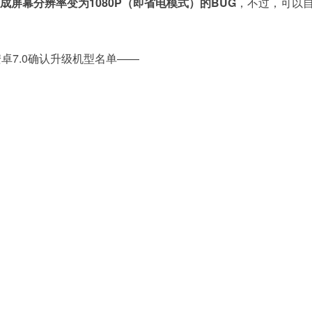
造成屏幕分辨率变为1080P（即省电模式）的BUG
，不过，可以
卓7.0确认升级机型名单——