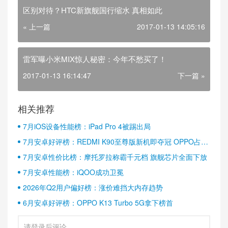
区别对待？HTC新旗舰国行缩水 真相如此
« 上一篇
2017-01-13 14:05:16
雷军曝小米MIX惊人秘密：今年不愁买了！
2017-01-13 16:14:47
下一篇 »
相关推荐
7月iOS设备性能榜：iPad Pro 4被踢出局
7月安卓好评榜：REDMI K90至尊版新机即夺冠 OPPO占据
半壁江山
7月安卓性价比榜：摩托罗拉称霸千元档 旗舰芯片全面下放
7月安卓性能榜：iQOO成功卫冕
2026年Q2用户偏好榜：涨价难挡大内存趋势
6月安卓好评榜：OPPO K13 Turbo 5G拿下榜首