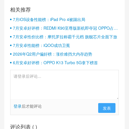
相关推荐
7月iOS设备性能榜：iPad Pro 4被踢出局
7月安卓好评榜：REDMI K90至尊版新机即夺冠 OPPO占据
半壁江山
7月安卓性价比榜：摩托罗拉称霸千元档 旗舰芯片全面下放
7月安卓性能榜：iQOO成功卫冕
2026年Q2用户偏好榜：涨价难挡大内存趋势
6月安卓好评榜：OPPO K13 Turbo 5G拿下榜首
登录
后才能评论
发表
评论列表 (
)