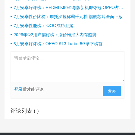
7月安卓好评榜：REDMI K90至尊版新机即夺冠 OPPO占据
半壁江山
7月安卓性价比榜：摩托罗拉称霸千元档 旗舰芯片全面下放
7月安卓性能榜：iQOO成功卫冕
2026年Q2用户偏好榜：涨价难挡大内存趋势
6月安卓好评榜：OPPO K13 Turbo 5G拿下榜首
登录
后才能评论
发表
评论列表 (
)