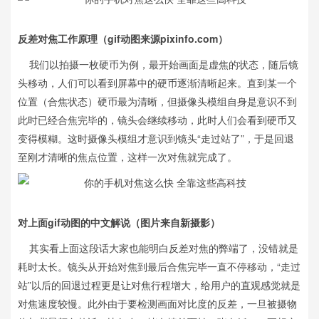
反差对焦工作原理（gif动图来源pixinfo.com）
我们以拍摄一枚硬币为例，最开始画面是虚焦的状态，随后镜
头移动，人们可以看到屏幕中的硬币逐渐清晰起来。直到某一个
位置（合焦状态）硬币最为清晰，但摄像头模组自身是意识不到
此时已经合焦完毕的，镜头会继续移动，此时人们会看到硬币又
变得模糊。这时摄像头模组才意识到镜头“走过站了”，于是回退
至刚才清晰的焦点位置，这样一次对焦就完成了。
对上面gif动图的中文解说（图片来自新摄影）
其实看上面这段话大家也能明白反差对焦的弊端了，没错就是
耗时太长。镜头从开始对焦到最后合焦完毕一直不停移动，“走过
站”以后的回退过程更是让对焦行程增大，给用户的直观感觉就是
对焦速度较慢。此外由于要检测画面对比度的反差，一旦被摄物