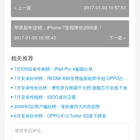
« 上一篇
2017-01-03 10:57:53
苹果新年促销，iPhone 7变相降价2000多！
2017-01-03 16:55:43
下一篇 »
相关推荐
7月iOS设备性能榜：iPad Pro 4被踢出局
7月安卓好评榜：REDMI K90至尊版新机即夺冠 OPPO占据
半壁江山
7月安卓性价比榜：摩托罗拉称霸千元档 旗舰芯片全面下放
7月安卓性能榜：iQOO成功卫冕
2026年Q2用户偏好榜：涨价难挡大内存趋势
6月安卓好评榜：OPPO K13 Turbo 5G拿下榜首