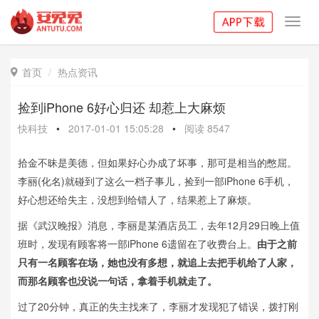
Toggl
navig
首页
热点资讯

捡到iPhone 6好心归还 却惹上大麻烦
快科技
•
2017-01-01 15:05:28
•
阅读
8547
拾金不昧是美德，但如果好心办成了坏事，那可是相当的憋屈。
李丽(化名)就碰到了这么一档子事儿，捡到一部iPhone 6手机，
好心想还给失主，没想到给错人了，结果惹上了麻烦。
据《武汉晚报》消息，李丽是某酒店员工，去年12月29日晚上值
班时，发现有顾客将一部iPhone 6遗留在了收费台上。
由于之前
只有一名顾客在场，她也没有多想，就追上去把手机给了人家，
而那名顾客也没说一句话，拿着手机就走了。
过了20分钟，真正的失主找来了，李丽才发现犯了错误，拨打刚