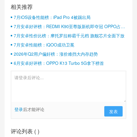
相关推荐
7月iOS设备性能榜：iPad Pro 4被踢出局
7月安卓好评榜：REDMI K90至尊版新机即夺冠 OPPO占据
半壁江山
7月安卓性价比榜：摩托罗拉称霸千元档 旗舰芯片全面下放
7月安卓性能榜：iQOO成功卫冕
2026年Q2用户偏好榜：涨价难挡大内存趋势
6月安卓好评榜：OPPO K13 Turbo 5G拿下榜首
登录
后才能评论
发表
评论列表 (
)