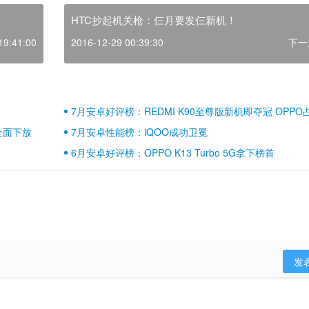
HTC抄起机关枪：仨月要发仨新机！
19:41:00
2016-12-29 00:39:30
下一
7月安卓好评榜：REDMI K90至尊版新机即夺冠 OPPO
壁江山
全面下放
7月安卓性能榜：iQOO成功卫冕
6月安卓好评榜：OPPO K13 Turbo 5G拿下榜首
发