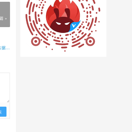
篇 »
占据半
表