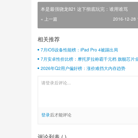
本是最强骁龙821 这下彻底玩完：谁用谁骂
« 上一篇
2016-12-28 
相关推荐
7月iOS设备性能榜：iPad Pro 4被踢出局
7月安卓性价比榜：摩托罗拉称霸千元档 旗舰芯片
2026年Q2用户偏好榜：涨价难挡大内存趋势
登录
后才能评论
评论列表 (
)