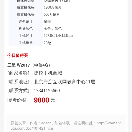
摄像头类型
双摄像头（前后）
后置摄像头
1200万像素
前置摄像头
500万像素
造型设计
翻盖
机身颜色
金色，黑色
手机尺寸
127.8x61.4x15.8mm
手机重量
208g
今日值得买
三星 W2017（电信4G）
[商家名称]
捷锐手机商城
[联系地址]
北京海淀互联网教育中心11层
[联系方式]
13341155669
9800
[参考价格]
元
原创文章，作者：editor，如若转载，请注明出处：http://www.ant
utu.com/doc/107421.htm