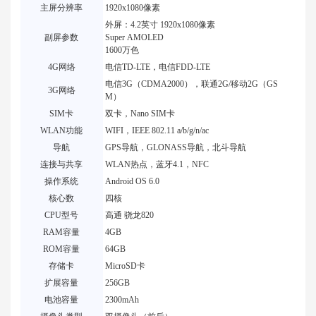
主屏分辨率
1920x1080像素
外屏：4.2英寸 1920x1080像素
副屏参数
Super AMOLED
1600万色
4G网络
电信TD-LTE，电信FDD-LTE
电信3G（CDMA2000），联通2G/移动2G（GS
3G网络
M）
SIM卡
双卡，Nano SIM卡
WLAN功能
WIFI，IEEE 802.11 a/b/g/n/ac
导航
GPS导航，GLONASS导航，北斗导航
连接与共享
WLAN热点，蓝牙4.1，NFC
操作系统
Android OS 6.0
核心数
四核
CPU型号
高通 骁龙820
RAM容量
4GB
ROM容量
64GB
存储卡
MicroSD卡
扩展容量
256GB
电池容量
2300mAh