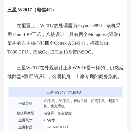
三星 W2017（电信4G）
在配置上，W2017的处理器为Exynos 8890，该机采
用14nm LPP工艺，八核设计，具有四个Mongoose(猫鼬)
架构的自主核心和四个Cortex A53核心，搭载Mali-
T880 GPU，集成Cat.12/Cat.13基带的SOC。
三星W2017在外观设计上
和W2016是一样的
，仍然延
续翻盖+双屏的设计，金属机身，土豪专属的商务旗舰。
三星 W2017（电信4G）
4G手机，3G手机，智能手机，拍照手机，翻盖手
手机类型
机，快充手机
触摸屏类型
电容屏，多点触控
主屏尺寸
4.2英寸
主屏材质
Super AMOLED