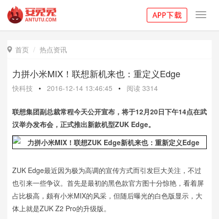
Toggl
navig
首页
热点资讯

力拼小米MIX！联想新机来也：重定义Edge
快科技
•
2016-12-14 13:46:45
•
阅读
3314
联想集团副总裁常程今天公开宣布，将于12月20日下午14点在武
汉举办发布会，正式推出新款机型ZUK Edge。
ZUK Edge最近因为极为高调的宣传方式而引发巨大关注，不过
也引来一些争议。首先是最初的黑色款官方图十分惊艳，看着屏
占比极高，颇有小米MIX的风采，但随后曝光的白色版显示，大
体上就是ZUK Z2 Pro的升级版。