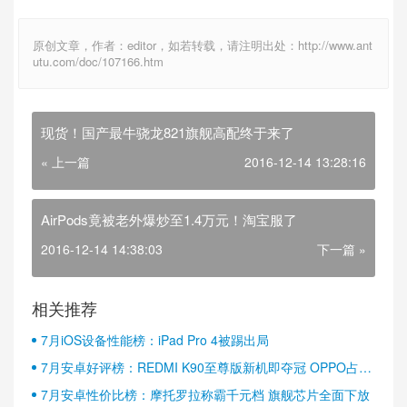
原创文章，作者：editor，如若转载，请注明出处：http://www.ant
utu.com/doc/107166.htm
现货！国产最牛骁龙821旗舰高配终于来了
« 上一篇
2016-12-14 13:28:16
AirPods竟被老外爆炒至1.4万元！淘宝服了
2016-12-14 14:38:03
下一篇 »
相关推荐
7月iOS设备性能榜：iPad Pro 4被踢出局
7月安卓好评榜：REDMI K90至尊版新机即夺冠 OPPO占据
半壁江山
7月安卓性价比榜：摩托罗拉称霸千元档 旗舰芯片全面下放