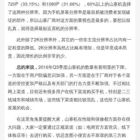
720P（33.15%）和1080P（31.66%），60%以上的山寨机选择
了这两种分辨率。因为手机屏幕分辨率是最容易被消费者发现破
绽的部件，所以山寨厂商对这方面的重视也是最多的，要想以假
乱真，就得选择最贴近原机的分辨率。
此外除了2K分辨率外，其它的一些非主流分辨率占比均有一
定程度的降低。2K分辨率虽然占比略有增加，但是毕竟成本昂
贵，因此增长的比例非常的少。
总的来说，
2016年Q3季度山寨机的数量有着明显的下降。
一方面在于用户防骗意识加强，另一方面是在于厂商对于各个渠
道的管控更加严格以及有关部门的打击力度不断加强。不过相比
网上渠道，目前还有很多用户在线下渠道购买手机，特别是二三
线城市和城镇市场，这些线下渠道都比较混乱，这也给了山寨机
发展的机会。
在这里兔兔要提醒大家，山寨机在性能和保修都方面存在很
大问题，大家一定要通过正规渠道（如：电商官方直营店、线下
体验店等）去进行购买，切忌贪图小便宜去不靠谱的第三方购