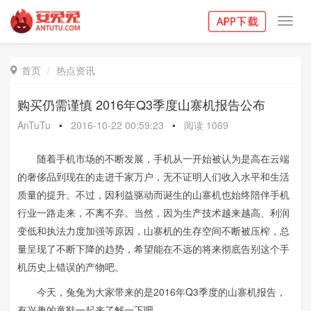
Toggl
navig
首页
热点资讯

购买仍需谨慎 2016年Q3季度山寨机报告公布
AnTuTu
•
2016-10-22 00:59:23
•
阅读
1069
随着手机市场的不断发展，手机从一开始被认为是高在云端
的奢侈品到现在的走进千家万户，无不证明人们收入水平和生活
质量的提升。不过，因利益驱动而诞生的山寨机也始终陪伴手机
行业一路走来，不离不弃。当然，因为生产技术越来越高、利润
变低和执法力度加强等原因，山寨机的生存空间不断被压榨，总
量呈现了不断下降的趋势，希望能在不远的将来彻底告别这个手
机历史上错误的产物吧。
今天，兔兔为大家带来的是2016年Q3季度的山寨机报告，
有兴趣的童鞋一起来了解一下吧。