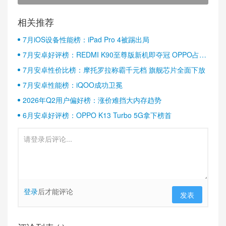
相关推荐
7月iOS设备性能榜：iPad Pro 4被踢出局
7月安卓好评榜：REDMI K90至尊版新机即夺冠 OPPO占据
半壁江山
7月安卓性价比榜：摩托罗拉称霸千元档 旗舰芯片全面下放
7月安卓性能榜：iQOO成功卫冕
2026年Q2用户偏好榜：涨价难挡大内存趋势
6月安卓好评榜：OPPO K13 Turbo 5G拿下榜首
登录
后才能评论
发表