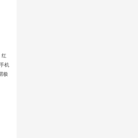
，红
手机
谓极