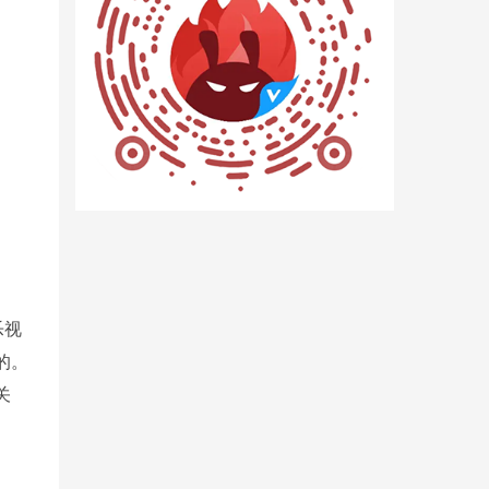
乐视
的。
关