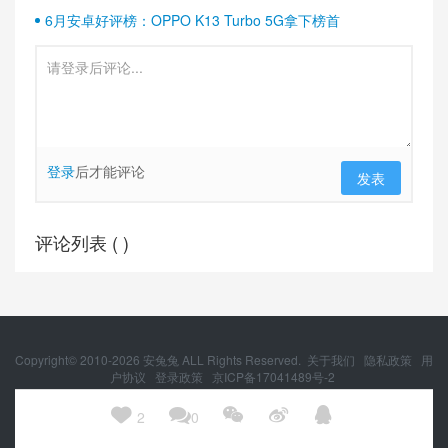
6月安卓好评榜：OPPO K13 Turbo 5G拿下榜首
登录
后才能评论
发表
评论列表 (
)
Copyright© 2010-
2026
安兔兔 ALL Rights Reserved.
关于我们
隐私政策
用
户协议
登录政策
京ICP备17041489号-2
京公网安备 11010502054377号





2
0