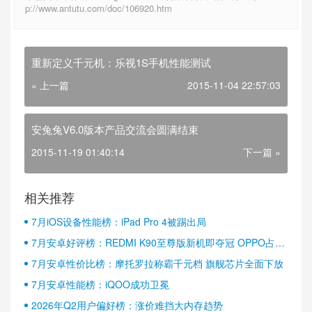
p://www.antutu.com/doc/106920.htm
重新定义千元机：乐视1S手机性能测试
« 上一篇
2015-11-04 22:57:03
安兔兔V6.0版本产品交流会圆满结束
2015-11-19 01:40:14
下一篇 »
相关推荐
7月iOS设备性能榜：iPad Pro 4被踢出局
7月安卓好评榜：REDMI K90至尊版新机即夺冠 OPPO占据
半壁江山
7月安卓性价比榜：摩托罗拉称霸千元档 旗舰芯片全面下放
7月安卓性能榜：iQOO成功卫冕
2026年Q2用户偏好榜：涨价难挡大内存趋势