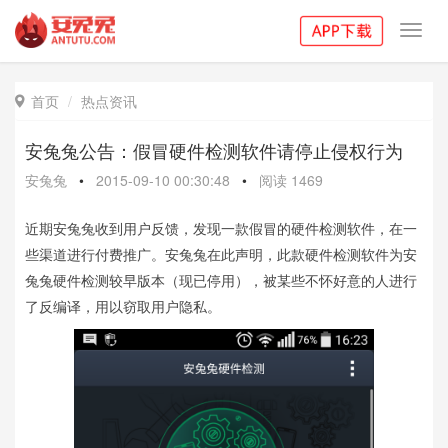
Toggl
navig
首页
热点资讯

安兔兔公告：假冒硬件检测软件请停止侵权行为
安兔兔
•
2015-09-10 00:30:48
•
阅读
1469
近期安兔兔收到用户反馈，发现一款假冒的硬件检测软件，在一
些渠道进行付费推广。安兔兔在此声明，此款硬件检测软件为安
兔兔硬件检测较早版本（现已停用），被某些不怀好意的人进行
了反编译，用以窃取用户隐私。