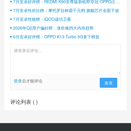
7月安卓好评榜：REDMI K90至尊版新机即夺冠 OPPO占据
半壁江山
7月安卓性价比榜：摩托罗拉称霸千元档 旗舰芯片全面下放
7月安卓性能榜：iQOO成功卫冕
2026年Q2用户偏好榜：涨价难挡大内存趋势
6月安卓好评榜：OPPO K13 Turbo 5G拿下榜首
登录
后才能评论
发表
评论列表 (
)