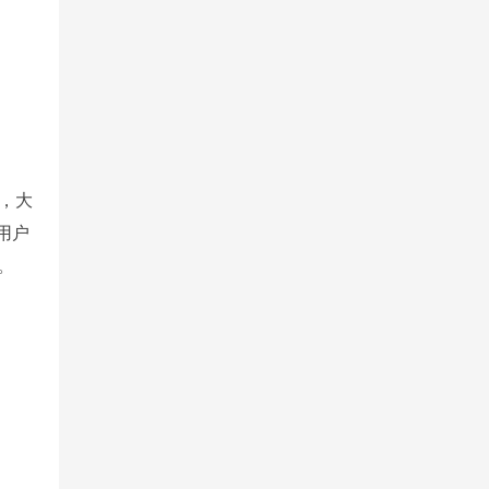
，大
用户
。