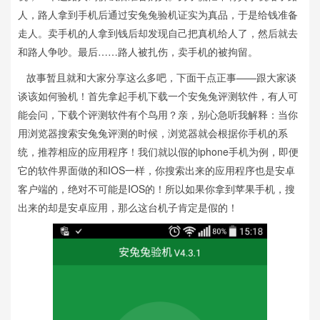
人，路人拿到手机后通过安兔兔验机证实为真品，于是给钱准备
走人。卖手机的人拿到钱后却发现自己把真机给人了，然后就去
和路人争吵。最后……路人被扎伤，卖手机的被拘留。
故事暂且就和大家分享这么多吧，下面干点正事——跟大家谈
谈该如何验机！首先拿起手机下载一个安兔兔评测软件，有人可
能会问，下载个评测软件有个鸟用？亲，别心急听我解释：当你
用浏览器搜索安兔兔评测的时候，浏览器就会根据你手机的系
统，推荐相应的应用程序！我们就以假的iphone手机为例，即便
它的软件界面做的和IOS一样，你搜索出来的应用程序也是安卓
客户端的，绝对不可能是IOS的！所以如果你拿到苹果手机，搜
出来的却是安卓应用，那么这台机子肯定是假的！