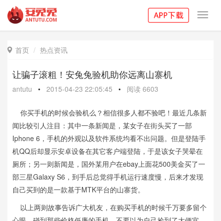
Toggl
navig
首页
热点资讯

让骗子滚粗！安兔兔验机助你远离山寨机
antutu
•
2015-04-23 22:05:45
•
阅读
6603
你买手机的时候会验机么？相信很多人都不验吧！最近几条新
闻比较引人注目：其中一条新闻是，某女子在街头买了一部
Iphone 6，手机的外观以及软件系统均看不出问题。但是登陆手
机QQ后却显示安卓设备在其它客户端登陆，于是该女子哭晕在
厕所；另一则新闻是，国外某用户在ebay上面花500美金买了一
部三星Galaxy S6，到手后总觉得手机运行速度慢，后来才发现
自己买到的是一款基于MTK平台的山寨货。
以上两则故事告诉广大机友，在购买手机的时候千万要多留个
心眼。碰到那些价格低廉的手机，不要以为自己捡到了大便宜，