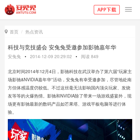
Toggl
navig
首页
热点资讯

科技与竞技盛会 安兔兔受邀参加影驰嘉年华
安兔兔
•
2014-12-09 20:29:02
•
阅读
849
北京时间2014年12月4日，影驰科技在武汉举办了第六届“玩家主
场影驰&NVIDIA嘉年华”活动，安兔兔有幸受邀参加，尽管地处南
方但体感温度仍较低。不过这丝毫无法影响国内顶尖玩家、发烧
友等等的火爆热情。影驰和NVIDIA除了带来一场游戏盛宴外，现
场更有影驰最新的数码产品如芒果塔、游戏平板电脑等进行体
验。