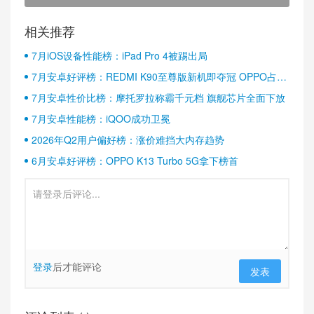
相关推荐
7月iOS设备性能榜：iPad Pro 4被踢出局
7月安卓好评榜：REDMI K90至尊版新机即夺冠 OPPO占据
半壁江山
7月安卓性价比榜：摩托罗拉称霸千元档 旗舰芯片全面下放
7月安卓性能榜：iQOO成功卫冕
2026年Q2用户偏好榜：涨价难挡大内存趋势
6月安卓好评榜：OPPO K13 Turbo 5G拿下榜首
登录
后才能评论
发表