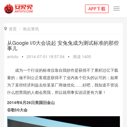
Toggl
navig
首页
热点资讯

从Google I/0大会说起 安兔兔成为测试标准的那些
事儿
antutu
•
2014-07-01 18:57:04
•
阅读
1405
成为一个行业的标准仅靠自我炒作是获得不了累积过亿下载
量的；做不到公正客观是获得不了业内各个巨头的认可的；如果
为了某些经济利益去给某某厂商做优化……好吧，我知道不管说
什么想黑我的人都会黑我，所以就用事实说话更有力量！
2014年6月26日美国旧金山
谷歌I/0大会