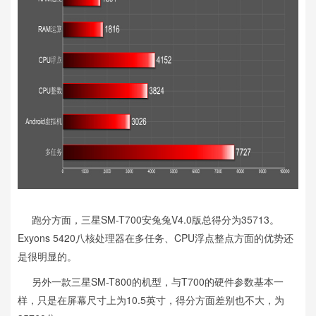
跑分方面，三星SM-T700安兔兔V4.0版总得分为35713。
Exyons 5420八核处理器在多任务、CPU浮点整点方面的优势还
是很明显的。
另外一款三星SM-T800的机型，与T700的硬件参数基本一
样，只是在屏幕尺寸上为10.5英寸，得分方面差别也不大，为