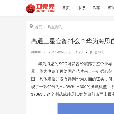
首页
排行
汽车
评

首页
热点资讯
高通三星会颤抖么？华为海思
antutu
•
2014-03-06 23:51:29
•
阅读
968
华为海思的SOC研发曾经震撼了整个业界，
器，华为也急于再给国产芯片来上一针强心剂，今
图，具体规格并没有得到华为方面的证实，所
现了一款代号为HUAWEI H300的测试机型，
37363
，这个测试成绩足以媲美目前市面上最