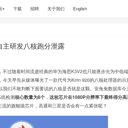
测
下载
招聘
关于我们
English
自主研发八核跑分泄露
不过随着时间流逝经典的华为海思K3V2也只能逐步沦为中低
天早先从媒体曝光了一款代号为Kirin 920的八核处理器的示
以我们不敢判断下面要说的八核是否就是这颗。安兔兔数据库今
系统检测
核心数量为8个
，
这枚芯片在1080P分辨率下最终得分高
主流的旗舰级芯片，高通和三星是否会有一点紧张呢？