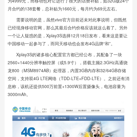
为4999元，而移动也对它进行了很大的话费补贴，如32G版24个
月合约的138套餐，总补贴为1660元，每月约为69元左右。
需要说明的是，虽然vivo官方目前还未对此事说明，但既然
已经现身移动官网，那么其最后合约价格应该就这么着了。另外
一个让人疑惑的是，Xplay3S选择12月18日发布，看来这是要让
中国移动一起参与了，而同天移动也会发布4G品牌“和”。
Xplay3S的诸多核心配置官方都已经公布，其配备了一块
2560×1440分辨率触控屏（或5.9寸），搭载主频2.3GHz高通骁
龙800（MSM8974AB）处理器，内置3GB内存和32/64GB存储
空间，支持双4G LTE网络（TDD-LTE+FDD-LTE）。之前还有消
息称，该机还提供500万前置+1300W后置摄像头，电池容量为
3000mAh。