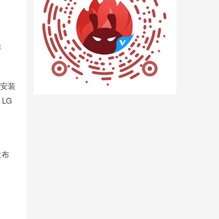
非
用安装
LG
发布