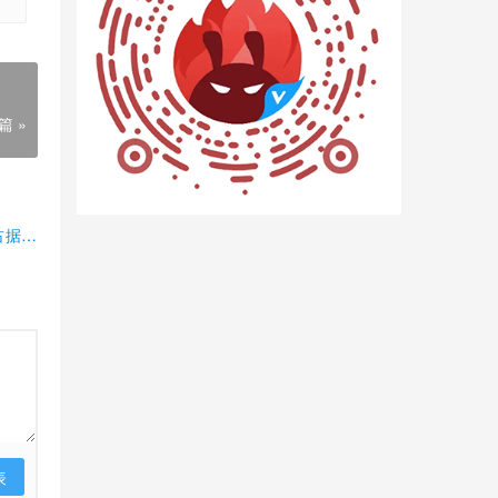
篇 »
占据半
表