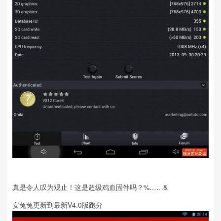
真是令人叹为观止！这是超级鸡血固件吗？%……&
安兔兔更新到最新V4.0版跑分