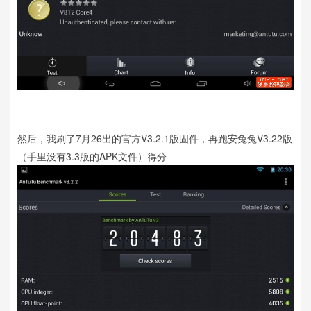
然后，我刷了7月26出的官方V3.2.1版固件，再跑安兔兔V3.22版
（手里没有3.3版的APK文件）得分