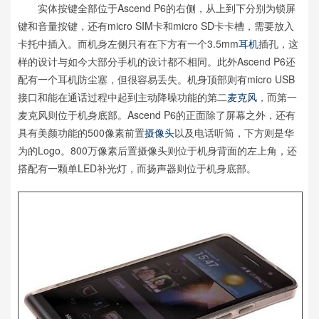
实体按键全部位于Ascend P6的右侧，从上到下分别为锁屏
键和音量按键，还有micro SIM卡和micro SD卡卡槽，需要放入
卡托中插入。而机身左侧只有在下方有一个3.5mm
耳机
插孔，这
样的设计与如今大部分手机的设计都不相同。此外Ascend P6还
配有一个耳机防尘塞，但很容易丢失。机身顶部则有micro USB
接口和能在通话过程中起到主动降噪功能的第二
麦克风
，而第一
麦克风则位于机身底部。Ascend P6的正面除了屏幕之外，还有
具有美颜功能的500像素前置
摄像头
以及电话听筒，下方则是华
为的Logo。800万像素后置摄像头则位于机身背面的左上角，还
搭配有一颗单LED补光灯，而扬声器则位于机身底部。