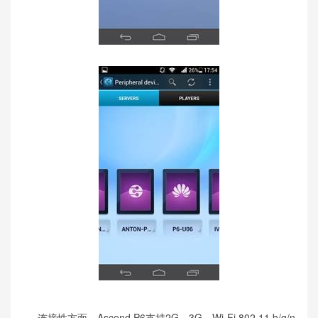
连接性方面，Ascend P6支持2G、3G、Wi-Fi 802.11 b/g/n