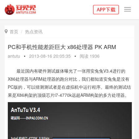
Toggl
navig
首页
热点资讯

PC和手机性能差距巨大 x86处理器 PK ARM
antutu
•
2013-08-16 20:05:35
•
阅读
1936
最近国内有硬件测试媒体曝光了一张用安兔兔V3.4进行的
X86处理器与ARM处理器的跑分对比，我们都知道安兔兔是没有
PC版的，可以猜测测试者是在虚拟机中运行程序。最终的测试结
果是X86构架的顶级芯片i7-4770k远超ARM构架的多方处理器。