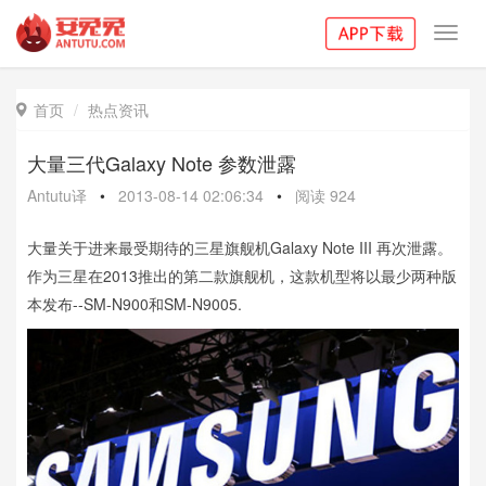
Toggl
navig
首页
热点资讯

大量三代Galaxy Note 参数泄露
Antutu译
•
2013-08-14 02:06:34
•
阅读
924
大量关于进来最受期待的三星旗舰机Galaxy Note III 再次泄露。
作为三星在2013推出的第二款旗舰机，这款机型将以最少两种版
本发布--SM-N900和SM-N9005.