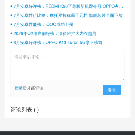
7月安卓好评榜：REDMI K90至尊版新机即夺冠 OPPO占据
半壁江山
7月安卓性价比榜：摩托罗拉称霸千元档 旗舰芯片全面下放
7月安卓性能榜：iQOO成功卫冕
2026年Q2用户偏好榜：涨价难挡大内存趋势
6月安卓好评榜：OPPO K13 Turbo 5G拿下榜首
登录
后才能评论
发表
评论列表 (
)